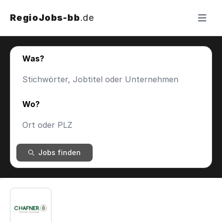
RegioJobs-bb
.de
Menü ö
Was?
Wo?
Jobs finden