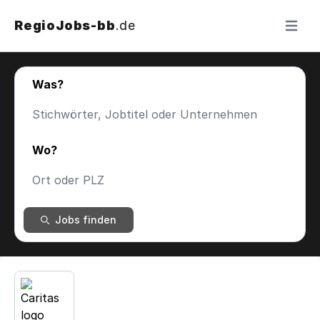
RegioJobs-bb
.de
Menü ö
Was?
Wo?
Jobs finden