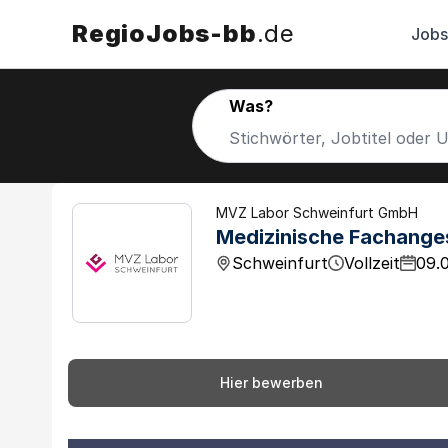
RegioJobs-bb
.de
Jobs
Was?
MVZ Labor Schweinfurt GmbH
Medizinische Fachanges
Schweinfurt
Vollzeit
09.
Hier bewerben