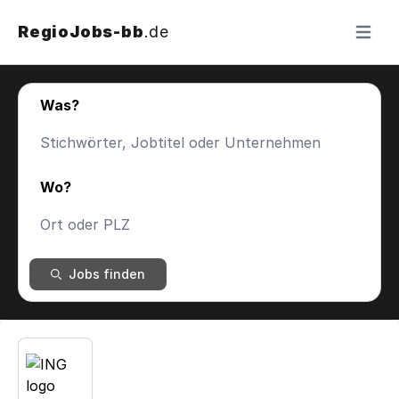
RegioJobs-bb
.de
Menü ö
Was?
Wo?
Jobs finden