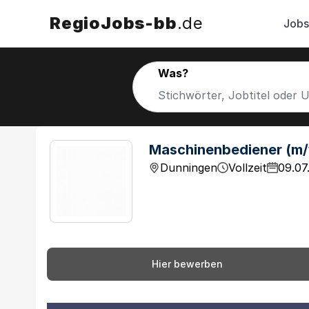
RegioJobs-bb
.de
Jobs
Was?
Maschinenbediener (m
Dunningen
Vollzeit
09.07
Hier bewerben