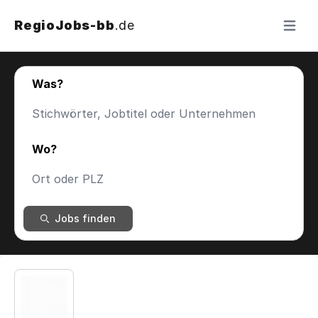
RegioJobs-bb
.de
Menü ö
Was?
Wo?
Jobs finden