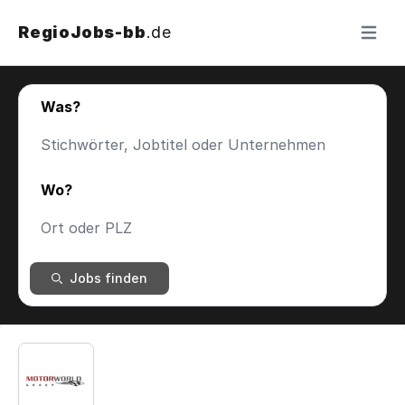
RegioJobs-bb
.de
Menü ö
Was?
Wo?
Jobs finden