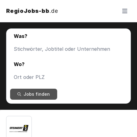
RegioJobs-bb
.de
Menü ö
Was?
Wo?
Jobs finden