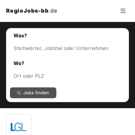
RegioJobs-bb
.de
Menü ö
Was?
Wo?
Jobs finden