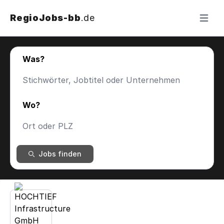
RegioJobs-bb
.de
Menü ö
Was?
Wo?
Jobs finden